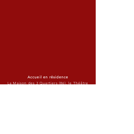
Accueil en résidence
La Maison des 3 Quartiers (86), le Théâtre
des Chimères (64), le Théâtre de la
Chaloupe (79), le Centre Culturel des
Salorges (85), Le Prato (59), Cap Sud (86),
Mairies de Rouillé (86) et de Vasles (79),
Espace Agapit (79), le Moulin des Marais
(79), Festival HF (86)
Avec le soutien financier